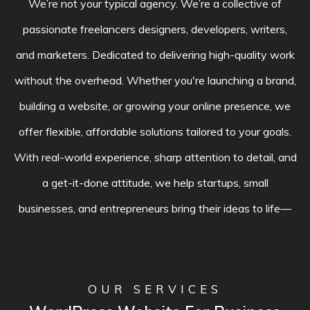
O
U
R
S
E
R
V
I
C
E
S