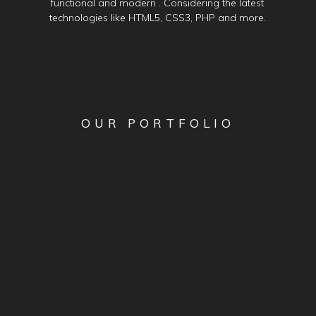
O
U
R
P
O
R
T
F
O
L
I
O